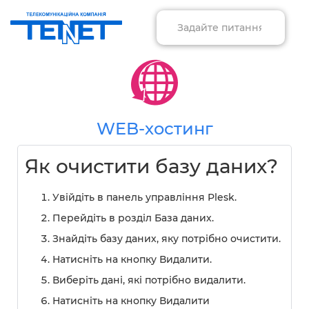
WEB-хостинг
Як очистити базу даних?
Увійдіть в панель управління Plesk.
Перейдіть в розділ База даних.
Знайдіть базу даних, яку потрібно очистити.
Натисніть на кнопку Видалити.
Виберіть дані, які потрібно видалити.
Натисніть на кнопку Видалити