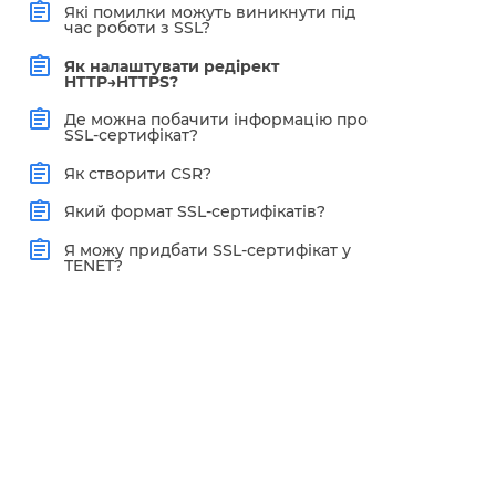
Які помилки можуть виникнути під
час роботи з SSL?
Як налаштувати редірект
HTTP→HTTPS?
Де можна побачити інформацію про
SSL-сертифікат?
Як створити CSR?
Який формат SSL-сертифікатів?
Я можу придбати SSL-сертифікат у
TENET?