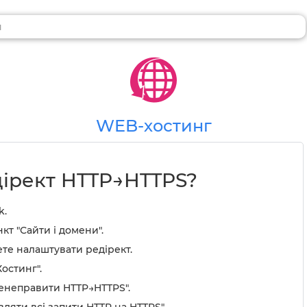
WEB-хостинг
дірект HTTP→HTTPS?
k.
кт "Сайти і домени".
ете налаштувати редірект.
остинг".
ренеправити HTTP→HTTPS".