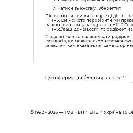
Увімкніть перемикач "Перенаправ
Натисніть кнопку "Зберегти".
Після того, як ви виконаєте ці дії, вс
HTTPS. Ви можете перевірити, чи пра
вашого веб-сайту за адресою HTTP://в
HTTPS://ваш_домен.com, то редірект 
Якщо ви хочете налаштувати редірект 
каталогів, ви можете скористатися фу
дозволяє вам вказати, які саме сторін
Ця інформація була корисною?
© 1992 - 2026 — ТОВ НВП "ТЕНЕТ". Українa, м. Од