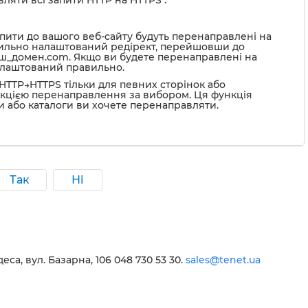
ляти всі запити HTTP на HTTPS".
і запити до вашого веб-сайту будуть перенаправлені на
вильно налаштований редірект, перейшовши до
аш_домен.com. Якщо ви будете перенаправлені на
налаштований правильно.
HTTP→HTTPS тільки для певних сторінок або
нкцією перенаправлення за вибором. Ця функція
ки або каталоги ви хочете перенаправляти.
Так
Ні
еса, вул. Базарна, 106 048 730 53 30.
sales@tenet.ua