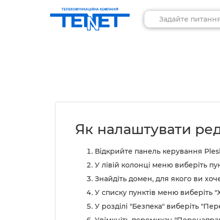
Як налаштувати ре
Відкрийте панель керування Ples
У лівій колонці меню виберіть пун
Знайдіть домен, для якого ви хоч
У списку пунктів меню виберіть "Х
У розділі "Безпека" виберіть "Пе