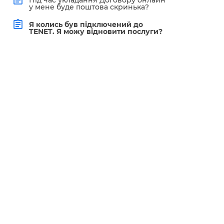
Під час укладання Договору онлайн
у мене буде поштова скринька?
Я колись був підключений до
TENET. Я можу відновити послуги?