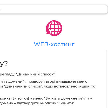
WEB-хостинг
ту?
егляду: “Динамічний список”:
ти та домени" → праворуч вгорі випадаюче меню
ий "Динамічний список", якщо встановлено інший, то
конка (3-і точки) → меню “Змінити доменне ім'я” → у
я домену → підтвердити кнопкою “Змінити”.