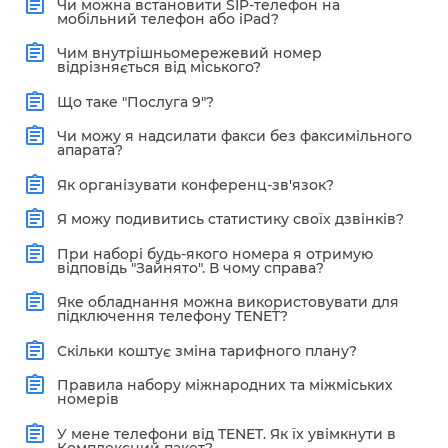
Чи можна встановити SIP-телефон на
мобільний телефон або iPad?
Чим внутрішньомережевий номер
відрізняється від міського?
Що таке "Послуга 9"?
Чи можу я надсилати факси без факсимільного
апарата?
Як організувати конференц-зв'язок?
Я можу подивитись статистику своїх дзвінків?
При наборі будь-якого номера я отримую
відповідь "Зайнято". В чому справа?
Яке обладнання можна використовувати для
підключення телефону TENET?
Скільки коштує зміна тарифного плану?
Правила набору міжнародних та міжміських
номерів
У мене телефони від TENET. Як їх увімкнути в
Комплексний пакет?