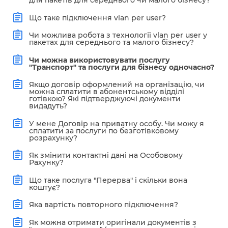
для пакетів для середнього чи малого бізнесу?
Що таке підключення vlan per user?
Чи можлива робота з технології vlan per user у
пакетах для середнього та малого бізнесу?
Чи можна використовувати послугу
"Транспорт" та послуги для бізнесу одночасно?
Якщо договір оформлений на організацію, чи
можна сплатити в абонентському відділі
готівкою? Які підтверджуючі документи
видадуть?
У мене Договір на приватну особу. Чи можу я
сплатити за послуги по безготівковому
розрахунку?
Як змінити контактні дані на Особовому
Рахунку?
Що таке послуга "Перерва" і скільки вона
коштує?
Яка вартість повторного підключення?
Як можна отримати оригінали документів з